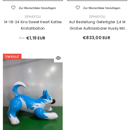
Zur Wunschliste hinzufügen
Zur Wunschliste hinzufügen
VERKÄUFER:
VERKÄUFER:
SPH4YOU
SPH4YOU
14-18-24 Kira Sweet Heart Kattex
Auf Bestellung Gefertigter 2,4 M
Kristallballon
Großer Aufblasbarer Husky Mit
Verstärkten Schweißnähten
€833,00 EUR
€1,19 EUR
Aus
Verkauf