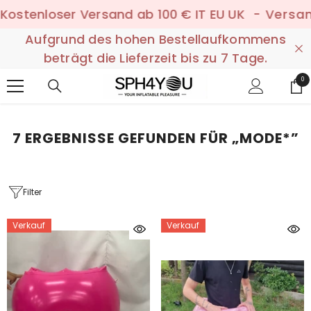
ZUM INHALT SPRINGEN
nloser Versand ab 100 € IT EU UK
- Versand an A
Aufgrund des hohen Bestellaufkommens
beträgt die Lieferzeit bis zu 7 Tage.
0
0
Art
7 ERGEBNISSE GEFUNDEN FÜR „MODE*”
Filter
Verkauf
Verkauf