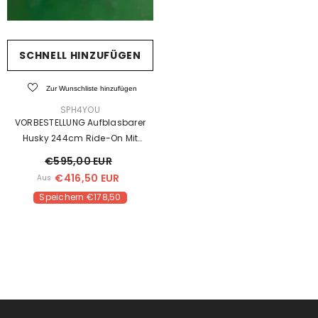
SCHNELL HINZUFÜGEN
Zur Wunschliste hinzufügen
VERKÄUFER:
SPH4YOU
VORBESTELLUNG Aufblasbarer
Husky 244cm Ride-On Mit
Überlappenden Nähten Neue
€595,00 EUR
Version
€416,50 EUR
Aus
Speichern €178,50