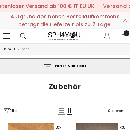
ZUM INHALT SPRINGEN
oser Versand ab 100 € IT EU UK
- Versand an Ab
Aufgrund des hohen Bestellaufkommens
beträgt die Lieferzeit bis zu 7 Tage.
0
0
Art
Heim
Zubehör
FILTER AND SORT
Zubehör
Filter
Sortieren