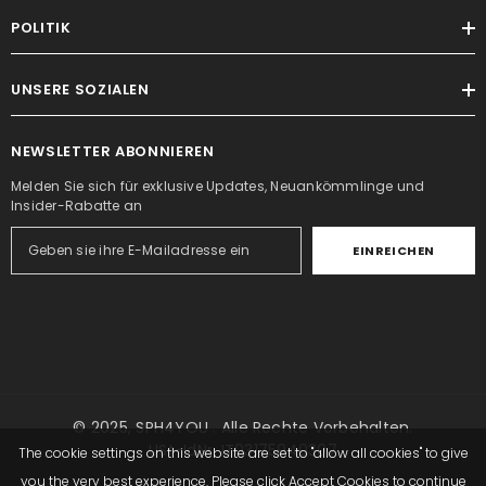
POLITIK
UNSERE SOZIALEN
NEWSLETTER ABONNIEREN
Melden Sie sich für exklusive Updates, Neuankömmlinge und
Insider-Rabatte an
EINREICHEN
© 2025,
SPH4YOU
. Alle Rechte Vorbehalten.
USt-IdNr. IT03175940307
The cookie settings on this website are set to "allow all cookies" to give
you the very best experience. Please click Accept Cookies to continue