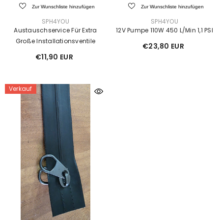
Zur Wunschliste hinzufügen
Zur Wunschliste hinzufügen
VERKÄUFER:
VERKÄUFER:
SPH4YOU
SPH4YOU
Austauschservice Für Extra
12V Pumpe 110W 450 L/min 1,1 PSI
Große Installationsventile
€23,80 EUR
€11,90 EUR
Verkauf
Verkauf