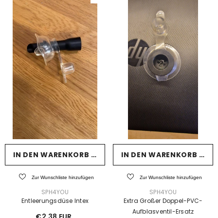
IN DEN WARENKORB LEGEN
IN DEN WARENKORB LEG
Zur Wunschliste hinzufügen
Zur Wunschliste hinzufügen
VERKÄUFER:
VERKÄUFER:
SPH4YOU
SPH4YOU
Entleerungsdüse Intex
Extra Großer Doppel-PVC-
Aufblasventil-Ersatz
€2,38 EUR